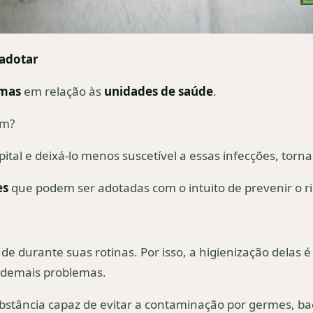
 adotar
mas
em relação às
unidades de saúde
.
am?
tal e deixá-lo menos suscetível a essas infecções, torn
es
que podem ser adotadas com o intuito de prevenir o ris
e durante suas rotinas. Por isso, a higienização delas é
e demais problemas.
substância capaz de evitar a contaminação por germes, b