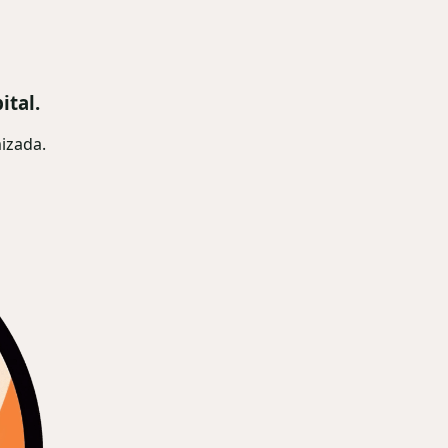
ital.
izada.